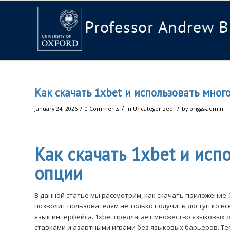
Как скачать 1xbet и использовать мно
/
/
/
January 24, 2026
0 Comments
in
Uncategorized
by
briggs-admin
Как скачать 1xbet и ис
опции
В данной статье мы рассмотрим, как скачать приложение 
позволит пользователям не только получить доступ ко вс
язык интерфейса. 1xbet предлагает множество языковых о
ставками и азартными играми без языковых барьеров. Те