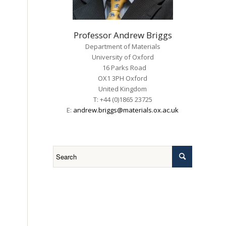
Professor Andrew Briggs
Department of Materials
University of Oxford
16 Parks Road
OX1 3PH Oxford
United Kingdom
T: +44 (0)1865 23725
E:
andrew.briggs@materials.ox.ac.uk