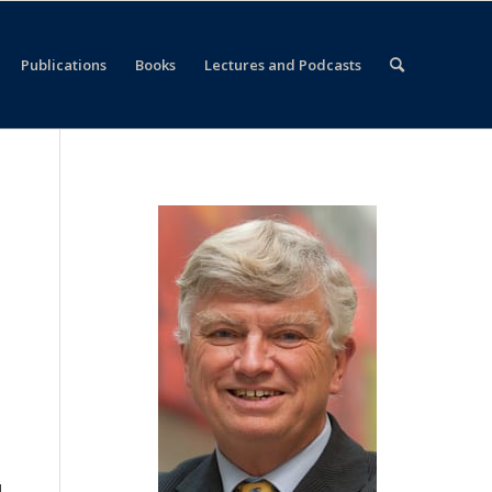
Publications
Books
Lectures and Podcasts
и