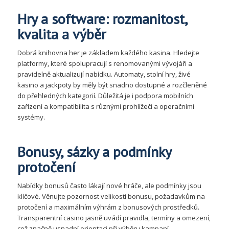
Hry a software: rozmanitost,
kvalita a výběr
Dobrá knihovna her je základem každého kasina. Hledejte
platformy, které spolupracují s renomovanými vývojáři a
pravidelně aktualizují nabídku. Automaty, stolní hry, živé
kasino a jackpoty by měly být snadno dostupné a rozčleněné
do přehledných kategorií. Důležitá je i podpora mobilních
zařízení a kompatibilita s různými prohlížeči a operačními
systémy.
Bonusy, sázky a podmínky
protočení
Nabídky bonusů často lákají nové hráče, ale podmínky jsou
klíčové. Věnujte pozornost velikosti bonusu, požadavkům na
protočení a maximálním výhrám z bonusových prostředků.
Transparentní casino jasně uvádí pravidla, termíny a omezení,
což značně usnadní orientaci při výběru kampaní.