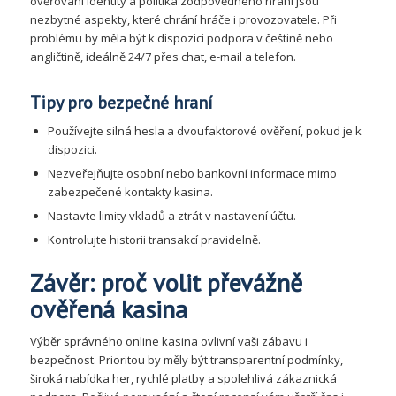
ověřování identity a politika zodpovědného hraní jsou
nezbytné aspekty, které chrání hráče i provozovatele. Při
problému by měla být k dispozici podpora v češtině nebo
angličtině, ideálně 24/7 přes chat, e-mail a telefon.
Tipy pro bezpečné hraní
Používejte silná hesla a dvoufaktorové ověření, pokud je k
dispozici.
Nezveřejňujte osobní nebo bankovní informace mimo
zabezpečené kontakty kasina.
Nastavte limity vkladů a ztrát v nastavení účtu.
Kontrolujte historii transakcí pravidelně.
Závěr: proč volit převážně
ověřená kasina
Výběr správného online kasina ovlivní vaši zábavu i
bezpečnost. Prioritou by měly být transparentní podmínky,
široká nabídka her, rychlé platby a spolehlivá zákaznická