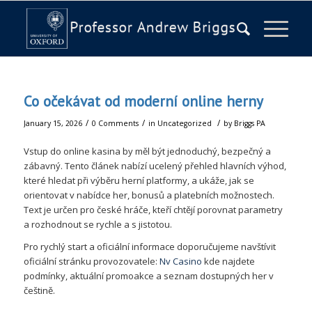
Co očekávat od moderní online herny
/
/
/
January 15, 2026
0 Comments
in
Uncategorized
by
Briggs PA
Vstup do online kasina by měl být jednoduchý, bezpečný a
zábavný. Tento článek nabízí ucelený přehled hlavních výhod,
které hledat při výběru herní platformy, a ukáže, jak se
orientovat v nabídce her, bonusů a platebních možnostech.
Text je určen pro české hráče, kteří chtějí porovnat parametry
a rozhodnout se rychle a s jistotou.
Pro rychlý start a oficiální informace doporučujeme navštívit
oficiální stránku provozovatele:
Nv Casino
kde najdete
podmínky, aktuální promoakce a seznam dostupných her v
češtině.