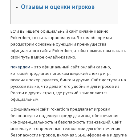
Отзывы и оценки игроков
Если вы ищете официальный сайт онлайн казино
Pokerdom, то вы на правом пути. В этом обзоре мы
рассмотрим основные функции и преимущества
официального сайта Pokerdom, чтобы помочь вам начать
свой путь в мире онлайн-казино.
покердом
– это официальный сайт онлайн казино,
который предлагает игрокам широкий спектр игр,
включая покер, рулетку, бинго и другие. Сайт доступен на
русском языке, что делает его удобным для игроков из
России и других стран, где русский язык является
официальным.
Официальный сайт Pokerdom предлагает игрокам
безопасную и надежную среду для игры, обеспечивая
конфиденциальность и безопасность транзакций. Сайт
использует современные технологии для обеспечения
безопасности игроков, включая SSL-шифрование и другие