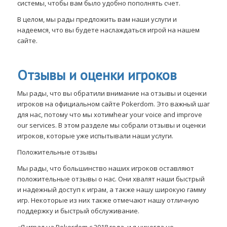
системы, чтобы вам было удобно пополнять счет.
В целом, мы рады предложить вам наши услуги и
надеемся, что вы будете наслаждаться игрой на нашем
сайте.
Отзывы и оценки игроков
Мы рады, что вы обратили внимание на отзывы и оценки
игроков на официальном сайте Pokerdom. Это важный шаг
для нас, потому что мы хотимhear your voice and improve
our services. В этом разделе мы собрали отзывы и оценки
игроков, которые уже испытывали наши услуги.
Положительные отзывы
Мы рады, что большинство наших игроков оставляют
положительные отзывы о нас. Они хвалят наши быстрый
и надежный доступ к играм, а также нашу широкую гамму
игр. Некоторые из них также отмечают нашу отличную
поддержку и быстрый обслуживание.