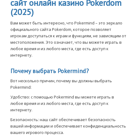
сайт онлайн казино Pokerdom
(2025)
Вам может быть интересно, что Pokermind – это зеркало
официального сайта Pokerdom, которое позволяет
игрокам доступаться к играм и функциям, не зависящим от
местоположения. Это означает, что вы можете играть в
любое время и из любого места, где есть доступ к
интернету.
Почему выбрать Pokermind?
Вот несколько причин, почему вы должны выбрать
Pokermind:
Удобство: с помощью Pokermind вы можете играть в
любое время и из любого места, где есть доступ к
интернету.
Безопасность: наш сайт обеспечивает безопасность
вашей информации и обеспечивает конфиденциальность
вашего игрового процесса.