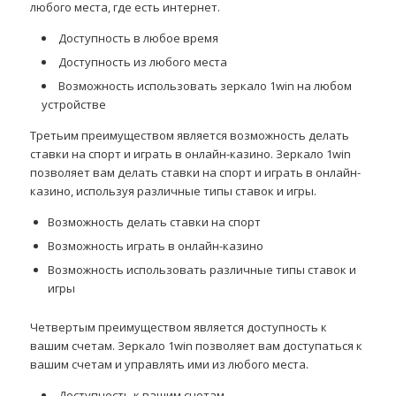
любого места, где есть интернет.
Доступность в любое время
Доступность из любого места
Возможность использовать зеркало 1win на любом
устройстве
Третьим преимуществом является возможность делать
ставки на спорт и играть в онлайн-казино. Зеркало 1win
позволяет вам делать ставки на спорт и играть в онлайн-
казино, используя различные типы ставок и игры.
Возможность делать ставки на спорт
Возможность играть в онлайн-казино
Возможность использовать различные типы ставок и
игры
Четвертым преимуществом является доступность к
вашим счетам. Зеркало 1win позволяет вам доступаться к
вашим счетам и управлять ими из любого места.
Доступность к вашим счетам