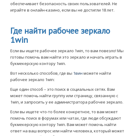
обеспечивает безопасность своих пользователей. Не
играйте в онлайн-казино, если вы не достигли 18 лет.
Где найти рабочее зеркало
1win
Если вы ищете рабочее зеркало 1win, то вам повезло! Мы
готовы помочь вам найти это зеркало и начать играть в
букмекерскую контору 1win.
Вот несколько способов, где вы
1вин
можете найти
рабочее зеркало 1win:
Еще один способ – это поиск в социальных сетях. Вам
может помочь найти группу или страницу, связанную с
1win, и запросить у ее администратора рабочее зеркало.
Если вы ищете что-то более конкретное, то вам может
помочь поиск в форумах или чатах, где люди обсуждают
букмекерскую контору 1win. Вам может помочь найти
ответ на ваш вопрос или найти человека, который может