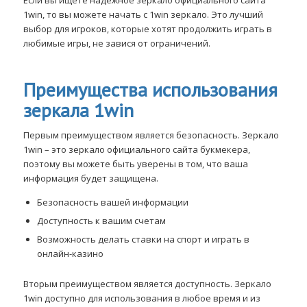
Если вы ищете надежное зеркало официального сайта
1win, то вы можете начать с 1win зеркало. Это лучший
выбор для игроков, которые хотят продолжить играть в
любимые игры, не завися от ограничений.
Преимущества использования
зеркала 1win
Первым преимуществом является безопасность. Зеркало
1win – это зеркало официального сайта букмекера,
поэтому вы можете быть уверены в том, что ваша
информация будет защищена.
Безопасность вашей информации
Доступность к вашим счетам
Возможность делать ставки на спорт и играть в
онлайн-казино
Вторым преимуществом является доступность. Зеркало
1win доступно для использования в любое время и из