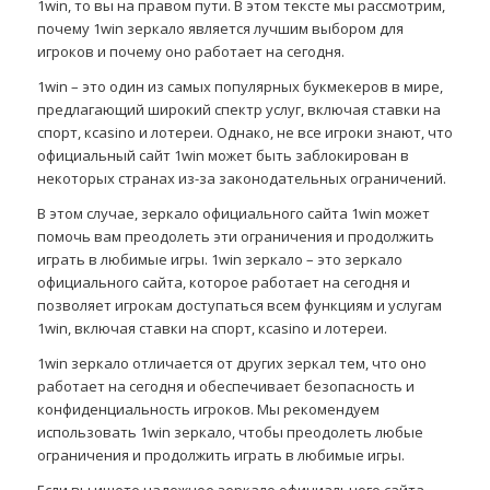
1win, то вы на правом пути. В этом тексте мы рассмотрим,
почему 1win зеркало является лучшим выбором для
игроков и почему оно работает на сегодня.
1win – это один из самых популярных букмекеров в мире,
предлагающий широкий спектр услуг, включая ставки на
спорт, кcasino и лотереи. Однако, не все игроки знают, что
официальный сайт 1win может быть заблокирован в
некоторых странах из-за законодательных ограничений.
В этом случае, зеркало официального сайта 1win может
помочь вам преодолеть эти ограничения и продолжить
играть в любимые игры. 1win зеркало – это зеркало
официального сайта, которое работает на сегодня и
позволяет игрокам доступаться всем функциям и услугам
1win, включая ставки на спорт, кcasino и лотереи.
1win зеркало отличается от других зеркал тем, что оно
работает на сегодня и обеспечивает безопасность и
конфиденциальность игроков. Мы рекомендуем
использовать 1win зеркало, чтобы преодолеть любые
ограничения и продолжить играть в любимые игры.