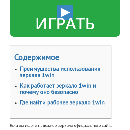
ИГРАТЬ
Содержимое
Преимущества использования
зеркала 1win
Как работает зеркало 1win и
почему оно безопасно
Где найти рабочее зеркало 1win
Если вы ищете надежное зеркало официального сайта