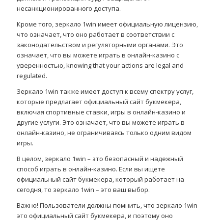
несанкционированного доступа.
Кроме того, зеркало 1win имеет официальную лицензию,
что означает, что оно работает в соответствии с
законодательством и регуляторными органами. Это
означает, что вы можете играть в онлайн-казино с
уверенностью, knowing that your actions are legal and
regulated.
Зеркало 1win также имеет доступ к всему спектру услуг,
которые предлагает официальный сайт букмекера,
включая спортивные ставки, игры в онлайн-казино и
другие услуги. Это означает, что вы можете играть в
онлайн-казино, не ограничиваясь только одним видом
игры.
В целом, зеркало 1win – это безопасный и надежный
способ играть в онлайн-казино. Если вы ищете
официальный сайт букмекера, который работает на
сегодня, то зеркало 1win – это ваш выбор.
Важно! Пользователи должны помнить, что зеркало 1win –
это официальный сайт букмекера, и поэтому оно