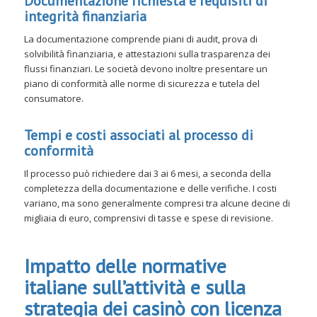
Documentazione richiesta e requisiti di
integrità finanziaria
La documentazione comprende piani di audit, prova di
solvibilità finanziaria, e attestazioni sulla trasparenza dei
flussi finanziari. Le società devono inoltre presentare un
piano di conformità alle norme di sicurezza e tutela del
consumatore.
Tempi e costi associati al processo di
conformità
Il processo può richiedere dai 3 ai 6 mesi, a seconda della
completezza della documentazione e delle verifiche. I costi
variano, ma sono generalmente compresi tra alcune decine di
migliaia di euro, comprensivi di tasse e spese di revisione.
Impatto delle normative
italiane sull’attività e sulla
strategia dei casinò con licenza