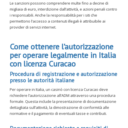
Le sanzioni possono comprendere multe fino a decine di
migliaia di euro, interdizione dall’attività, e azioni penali contro
i responsabili. Anche la responsabilità per i siti che
permettono l’accesso a contenuti illegali è attribuibile ai
provider di servizi internet.
Come ottenere l’autorizzazione
per operare legalmente in Italia
con licenza Curacao
Procedura di registrazione e autorizzazione
presso le autorità italiane
Per operare in Italia, un casinò con licenza Curacao deve
richiedere l’autorizzazione all’ADM attraverso una procedura
formale. Questa include la presentazione di documentazione
dettagliata sull’attività, la dimostrazione di conformità alle
normative e il pagamento di eventuali tasse e contributi.