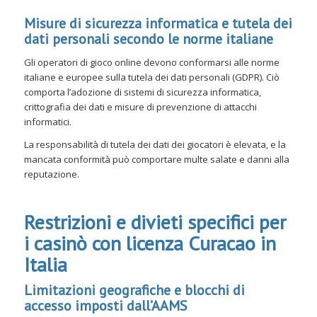
Misure di sicurezza informatica e tutela dei
dati personali secondo le norme italiane
Gli operatori di gioco online devono conformarsi alle norme
italiane e europee sulla tutela dei dati personali (GDPR). Ciò
comporta l’adozione di sistemi di sicurezza informatica,
crittografia dei dati e misure di prevenzione di attacchi
informatici.
La responsabilità di tutela dei dati dei giocatori è elevata, e la
mancata conformità può comportare multe salate e danni alla
reputazione.
Restrizioni e divieti specifici per
i casinò con licenza Curacao in
Italia
Limitazioni geografiche e blocchi di
accesso imposti dall’AAMS