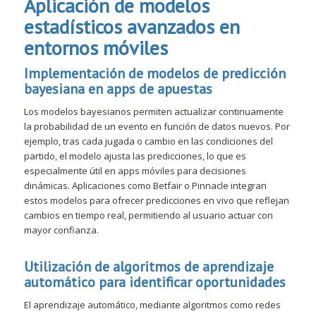
Aplicación de modelos
estadísticos avanzados en
entornos móviles
Implementación de modelos de predicción
bayesiana en apps de apuestas
Los modelos bayesianos permiten actualizar continuamente
la probabilidad de un evento en función de datos nuevos. Por
ejemplo, tras cada jugada o cambio en las condiciones del
partido, el modelo ajusta las predicciones, lo que es
especialmente útil en apps móviles para decisiones
dinámicas. Aplicaciones como Betfair o Pinnacle integran
estos modelos para ofrecer predicciones en vivo que reflejan
cambios en tiempo real, permitiendo al usuario actuar con
mayor confianza.
Utilización de algoritmos de aprendizaje
automático para identificar oportunidades
El aprendizaje automático, mediante algoritmos como redes