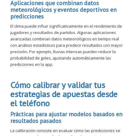
Aplicaciones que combinan datos
meteorológicos y eventos deportivos en
predicciones
El clima puede influir significativamente en el rendimiento de
jugadores y resultados de partidos. Algunas aplicaciones
avanzadas combinan datos meteorológicos en tiempo real
con análisis estadísticos para predecir resultados con mayor
precisión. Por ejemplo, lluvias intensas pueden reducir la
probabilidad de goles, ajustando automáticamente las
predicciones en la app.
Cómo calibrar y validar tus
estrategias de apuestas desde
el teléfono
Prácticas para ajustar modelos basados en
resultados pasados
La calibración consiste en evaluar cómo las predicciones se