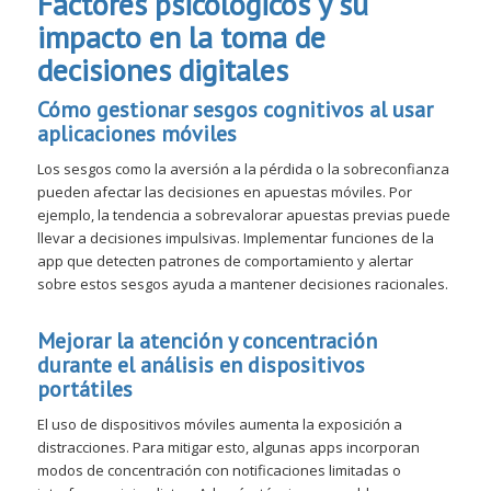
Factores psicológicos y su
impacto en la toma de
decisiones digitales
Cómo gestionar sesgos cognitivos al usar
aplicaciones móviles
Los sesgos como la aversión a la pérdida o la sobreconfianza
pueden afectar las decisiones en apuestas móviles. Por
ejemplo, la tendencia a sobrevalorar apuestas previas puede
llevar a decisiones impulsivas. Implementar funciones de la
app que detecten patrones de comportamiento y alertar
sobre estos sesgos ayuda a mantener decisiones racionales.
Mejorar la atención y concentración
durante el análisis en dispositivos
portátiles
El uso de dispositivos móviles aumenta la exposición a
distracciones. Para mitigar esto, algunas apps incorporan
modos de concentración con notificaciones limitadas o