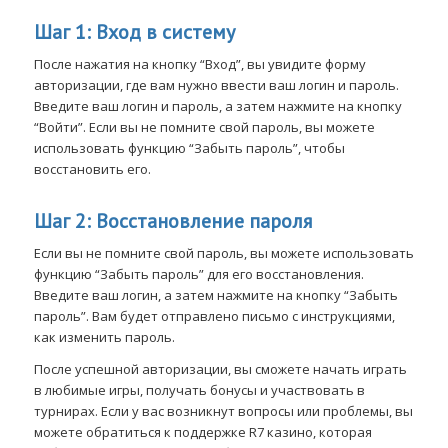
Шаг 1: Вход в систему
После нажатия на кнопку “Вход”, вы увидите форму
авторизации, где вам нужно ввести ваш логин и пароль.
Введите ваш логин и пароль, а затем нажмите на кнопку
“Войти”. Если вы не помните свой пароль, вы можете
использовать функцию “Забыть пароль”, чтобы
восстановить его.
Шаг 2: Восстановление пароля
Если вы не помните свой пароль, вы можете использовать
функцию “Забыть пароль” для его восстановления.
Введите ваш логин, а затем нажмите на кнопку “Забыть
пароль”. Вам будет отправлено письмо с инструкциями,
как изменить пароль.
После успешной авторизации, вы сможете начать играть
в любимые игры, получать бонусы и участвовать в
турнирах. Если у вас возникнут вопросы или проблемы, вы
можете обратиться к поддержке R7 казино, которая