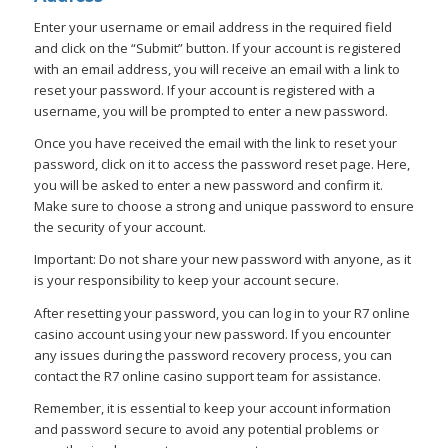
Enter your username or email address in the required field
and click on the “Submit” button. If your account is registered
with an email address, you will receive an email with a link to
reset your password. If your account is registered with a
username, you will be prompted to enter a new password.
Once you have received the email with the link to reset your
password, click on it to access the password reset page. Here,
you will be asked to enter a new password and confirm it.
Make sure to choose a strong and unique password to ensure
the security of your account.
Important: Do not share your new password with anyone, as it
is your responsibility to keep your account secure.
After resetting your password, you can log in to your R7 online
casino account using your new password. If you encounter
any issues during the password recovery process, you can
contact the R7 online casino support team for assistance.
Remember, it is essential to keep your account information
and password secure to avoid any potential problems or