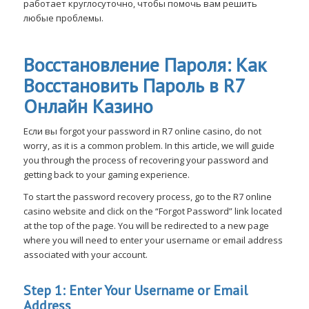
работает круглосуточно, чтобы помочь вам решить
любые проблемы.
Восстановление Пароля: Как
Восстановить Пароль в R7
Онлайн Казино
Если вы forgot your password in R7 online casino, do not
worry, as it is a common problem. In this article, we will guide
you through the process of recovering your password and
getting back to your gaming experience.
To start the password recovery process, go to the R7 online
casino website and click on the “Forgot Password” link located
at the top of the page. You will be redirected to a new page
where you will need to enter your username or email address
associated with your account.
Step 1: Enter Your Username or Email
Address