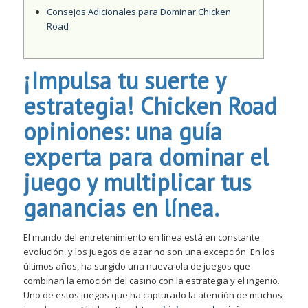
Consejos Adicionales para Dominar Chicken
Road
¡Impulsa tu suerte y
estrategia! Chicken Road
opiniones: una guía
experta para dominar el
juego y multiplicar tus
ganancias en línea.
El mundo del entretenimiento en línea está en constante
evolución, y los juegos de azar no son una excepción. En los
últimos años, ha surgido una nueva ola de juegos que
combinan la emoción del casino con la estrategia y el ingenio.
Uno de estos juegos que ha capturado la atención de muchos