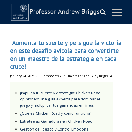
¡Aumenta tu suerte y persigue la victoria
en este desafío avícola para convertirte
en un maestro de la estrategia en cada
cruce!
/
/
/
January 24, 2025
0 Comments
in
Uncategorized
by
Briggs PA
¡Impulsa tu suerte y estrategia! Chicken Road
opiniones: una guía experta para dominar el
juego y multiplicar tus ganancias en línea.
¿Qué es Chicken Road y cómo funciona?
Estrategias Ganadoras en Chicken Road
Gestión del Riesgo y Control Emocional