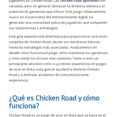
jugadores es Chicken Road. Las
chicken road opiniones
son
variadas, pero en general, destacan la dinámica adictiva y el
potencial de ganancias que ofrece. Este juego, relativamente
nuevo en el panorama del entretenimiento digital, ha
generado una comunidad activa de jugadores que comparten
sus experiencias y estrategias.
Esta guía experta está diseñada para proporcionar una visión
completa de Chicken Road, desde sus mecánicas básicas
hasta las estrategias más avanzadas. Analizaremos en
detalle cómo funciona el juego, cómo maximizar tus ganancias
y cómo evitar los errores más comunes. Tanto si eres un
principiante absoluto como si ya tienes experiencia en juegos
de azar en línea, esta guía te ayudará a dominar Chicken
Road y a disfrutar al máximo de esta emocionante
experiencia.
¿Qué es Chicken Road y cómo
funciona?
Chicken Road es un juego de azar en línea que se basa en el