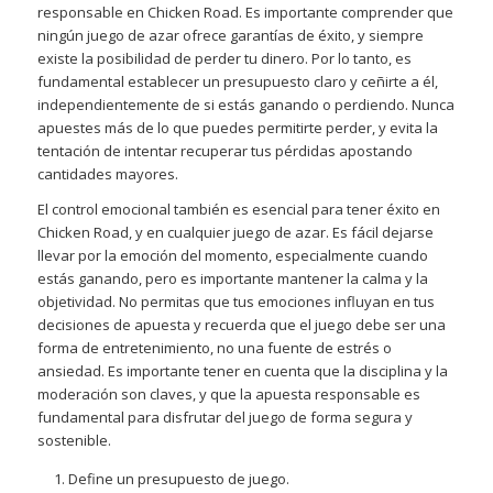
responsable en Chicken Road. Es importante comprender que
ningún juego de azar ofrece garantías de éxito, y siempre
existe la posibilidad de perder tu dinero. Por lo tanto, es
fundamental establecer un presupuesto claro y ceñirte a él,
independientemente de si estás ganando o perdiendo. Nunca
apuestes más de lo que puedes permitirte perder, y evita la
tentación de intentar recuperar tus pérdidas apostando
cantidades mayores.
El control emocional también es esencial para tener éxito en
Chicken Road, y en cualquier juego de azar. Es fácil dejarse
llevar por la emoción del momento, especialmente cuando
estás ganando, pero es importante mantener la calma y la
objetividad. No permitas que tus emociones influyan en tus
decisiones de apuesta y recuerda que el juego debe ser una
forma de entretenimiento, no una fuente de estrés o
ansiedad. Es importante tener en cuenta que la disciplina y la
moderación son claves, y que la apuesta responsable es
fundamental para disfrutar del juego de forma segura y
sostenible.
Define un presupuesto de juego.