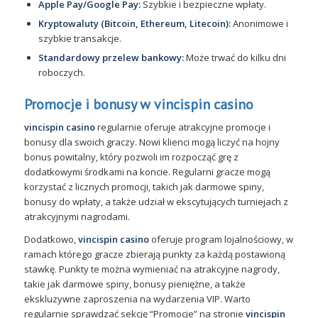
Apple Pay/Google Pay:
Szybkie i bezpieczne wpłaty.
Kryptowaluty (Bitcoin, Ethereum, Litecoin):
Anonimowe i
szybkie transakcje.
Standardowy przelew bankowy:
Może trwać do kilku dni
roboczych.
Promocje i bonusy w vincispin casino
vincispin casino
regularnie oferuje atrakcyjne promocje i
bonusy dla swoich graczy. Nowi klienci mogą liczyć na hojny
bonus powitalny, który pozwoli im rozpocząć grę z
dodatkowymi środkami na koncie. Regularni gracze mogą
korzystać z licznych promocji, takich jak darmowe spiny,
bonusy do wpłaty, a także udział w ekscytujących turniejach z
atrakcyjnymi nagrodami.
Dodatkowo,
vincispin casino
oferuje program lojalnościowy, w
ramach którego gracze zbierają punkty za każdą postawioną
stawkę. Punkty te można wymieniać na atrakcyjne nagrody,
takie jak darmowe spiny, bonusy pieniężne, a także
ekskluzywne zaproszenia na wydarzenia VIP. Warto
regularnie sprawdzać sekcję “Promocje” na stronie
vincispin