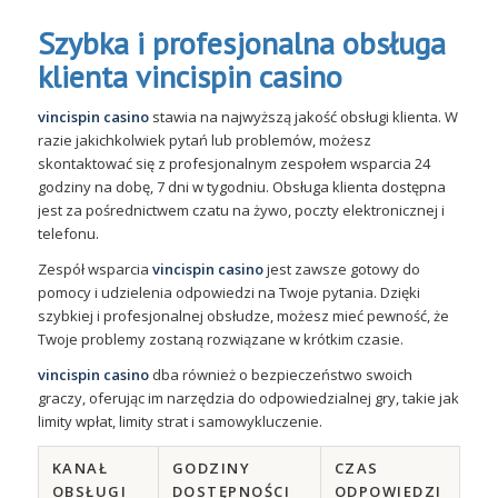
Szybka i profesjonalna obsługa
klienta vincispin casino
vincispin casino
stawia na najwyższą jakość obsługi klienta. W
razie jakichkolwiek pytań lub problemów, możesz
skontaktować się z profesjonalnym zespołem wsparcia 24
godziny na dobę, 7 dni w tygodniu. Obsługa klienta dostępna
jest za pośrednictwem czatu na żywo, poczty elektronicznej i
telefonu.
Zespół wsparcia
vincispin casino
jest zawsze gotowy do
pomocy i udzielenia odpowiedzi na Twoje pytania. Dzięki
szybkiej i profesjonalnej obsłudze, możesz mieć pewność, że
Twoje problemy zostaną rozwiązane w krótkim czasie.
vincispin casino
dba również o bezpieczeństwo swoich
graczy, oferując im narzędzia do odpowiedzialnej gry, takie jak
limity wpłat, limity strat i samowykluczenie.
KANAŁ
GODZINY
CZAS
OBSŁUGI
DOSTĘPNOŚCI
ODPOWIEDZI