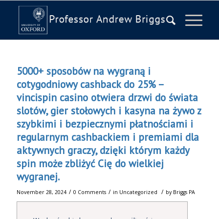
5000+ sposobów na wygraną i
cotygodniowy cashback do 25% –
vincispin casino otwiera drzwi do świata
slotów, gier stołowych i kasyna na żywo z
szybkimi i bezpiecznymi płatnościami i
regularnym cashbackiem i premiami dla
aktywnych graczy, dzięki którym każdy
spin może zbliżyć Cię do wielkiej
wygranej.
/
/
/
November 28, 2024
0 Comments
in
Uncategorized
by
Briggs PA