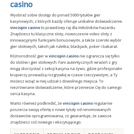
casino
Wyobraź sobie dostęp do ponad 5000 tytułów gier
kasynowych, z których każdy oferuje unikalne doświadczenie.
vincispin casino
to prawdziwy raj dla miłośników hazardu.
Znajdziesz tu klasyczne sloty, nowoczesne video sloty z
innowacyjnymi funkcjami bonusowymi, a także szeroki wybór
gier stołowych, takich jak ruletka, blackjack, poker i bakarat.
Różnorodność gier w
vincispin casino
nie ogranicza się tylko
do slotów i gier stołowych. Fani autentycznych wrażeń z gry
mogą skorzystać z sekcji kasyna na żywo, gdzie profesjonalni
krupierzy prowadzą rozgrywkę w czasie rzeczywistym, a Ty
możesz wziąć w niej udział z dowolnego miejsca. To
niezrównane doświadczenie, które przeniesie Cię do samego
serca kasyna.
Warto również podkreślić, że
vincispin casino
regularnie
poszerza swoją ofertę o nowe tytuły od renomowanych
dostawców oprogramowania, co gwarantuje, że zawsze
znajdziesz coś nowego i ekscytującego.