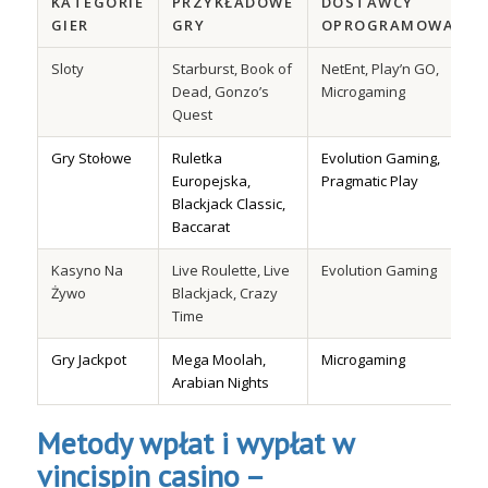
KATEGORIE
PRZYKŁADOWE
DOSTAWCY
GIER
GRY
OPROGRAMOWANIA
Sloty
Starburst, Book of
NetEnt, Play’n GO,
Dead, Gonzo’s
Microgaming
Quest
Gry Stołowe
Ruletka
Evolution Gaming,
Europejska,
Pragmatic Play
Blackjack Classic,
Baccarat
Kasyno Na
Live Roulette, Live
Evolution Gaming
Żywo
Blackjack, Crazy
Time
Gry Jackpot
Mega Moolah,
Microgaming
Arabian Nights
Metody wpłat i wypłat w
vincispin casino –