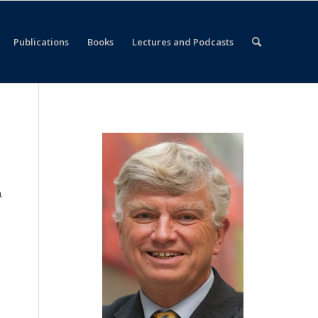
Publications
Books
Lectures and Podcasts
ι