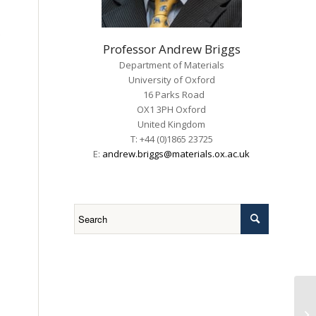
Professor Andrew Briggs
Department of Materials
University of Oxford
16 Parks Road
OX1 3PH Oxford
United Kingdom
T: +44 (0)1865 23725
E:
andrew.briggs@materials.ox.ac.uk
Οδ