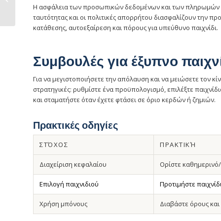
καζίνο στην Ελ...
Η ασφάλεια των προσωπικών δεδομένων και των πληρωμών εί
ταυτότητας και οι πολιτικές απορρήτου διασφαλίζουν την πρ
κατάθεσης, αυτοεξαίρεση και πόρους για υπεύθυνο παιχνίδι.
Συμβουλές για έξυπνο παιχν
Για να μεγιστοποιήσετε την απόλαυση και να μειώσετε τον κ
στρατηγικές: ρυθμίστε ένα προϋπολογισμό, επιλέξτε παιχνίδ
και σταματήστε όταν έχετε φτάσει σε όριο κερδών ή ζημιών.
Πρακτικές οδηγίες
ΣΤΌΧΟΣ
ΠΡΑΚΤΙΚΉ
Διαχείριση κεφαλαίου
Ορίστε καθημερινό/
Επιλογή παιχνιδιού
Προτιμήστε παιχνίδ
Χρήση μπόνους
Διαβάστε όρους και